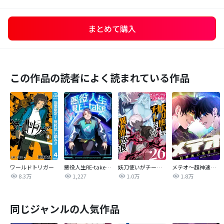
まとめて購入
この作品の読者によく読まれている作品
ワールドトリガー
悪役人生RE-take【タテヨミ】
妖刀使いがチートスキルをもって異世界放浪 ～生まれ持ったチートは最強！！～
メテオ～超神速の救世主～【タテヨミ】
8.3万
1,227
1.0万
1.8万
同じジャンルの人気作品