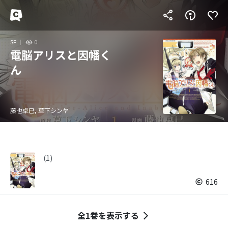
SF
0
電脳アリスと因幡く
ん
藤也卓巳, 草下シンヤ
(1)
616
全1巻を表示する