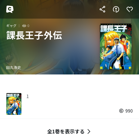
ギャグ
0
課長王子外伝
田丸浩史
1
990
全1巻を表示する