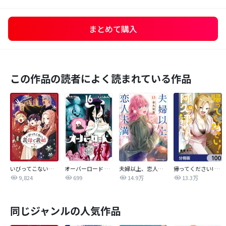
まとめて購入
この作品の読者によく読まれている作品
いびってこない義母と義姉
オーバーロード 不死者のOh!
夫婦以上、恋人未満。【分冊版】
帰ってください! 阿久津さん【分冊版】
9,824
699
14.9万
13.3万
同じジャンルの人気作品