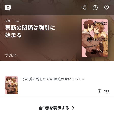
恋愛
0
禁断の関係は強引に
始まる
ぴざぱん
その愛に縛られたのは誰のせい？〜1〜
209
全1巻を表示する