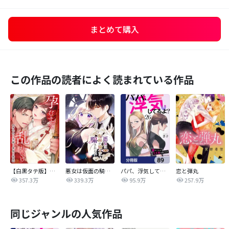
まとめて購入
この作品の読者によく読まれている作品
【白黒タテ版】孕むまで乱れいけ～身代わり花嫁と軍服の猛愛
悪女は仮面の騎士に騙されない
パパ、浮気してるよ？娘と二人でクズ夫を捨てます【分冊版】
恋と弾丸
357.3万
339.3万
95.9万
257.9万
同じジャンルの人気作品