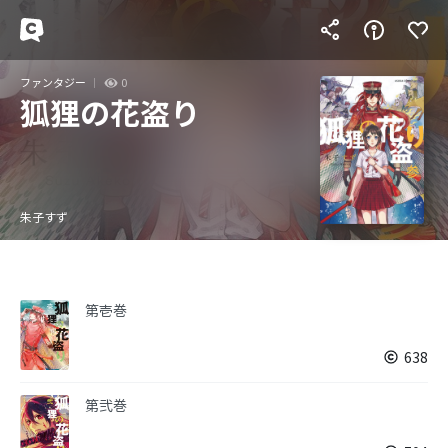
ファンタジー
0
狐狸の花盗り
朱子すず
第壱巻
638
第弐巻