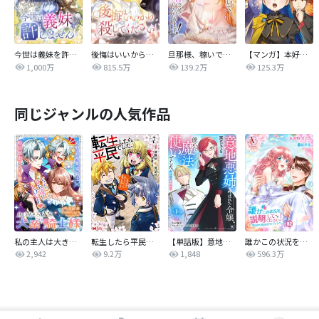
今世は義妹を許しません
後悔はいいから殺してください
旦那様、稼いで離婚させていただきます！
【マンガ】本好きの下剋上 第四部
1,000万
815.5万
139.2万
125.3万
同じジャンルの人気作品
私の主人は大きな犬系騎士様
転生したら平民でした。～生活水準に耐えられないので貴族を目指します～（コミック）
【単話版】意地悪姉と呼ばれた令嬢、実はとても優れた魔法使いでした。@COMIC
誰かこの状況を説明してください！ ～契約から始まるウェディング～
2,942
9.2万
1,848
596.3万