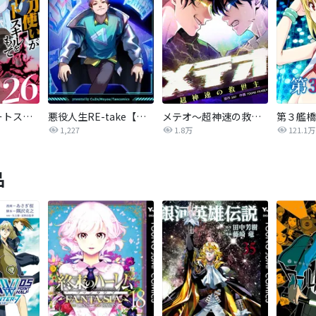
妖刀使いがチートスキルをもって異世界放浪 ～生まれ持ったチートは最強！！～
悪役人生RE-take【タテヨミ】
メテオ～超神速の救世主～【タテヨミ】
第３艦橋
1,227
1.8万
121.1万
品