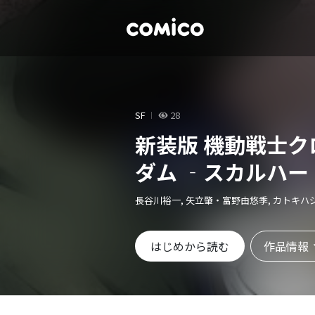
SF
28
新装版 機動戦士
ダム ‐スカルハー
長谷川裕一, 矢立肇・富野由悠季, カトキハ
作品情報
はじめから読む