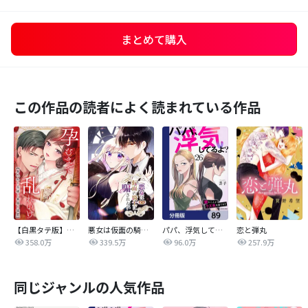
まとめて購入
この作品の読者によく読まれている作品
【白黒タテ版】孕むまで乱れいけ～身代わり花嫁と軍服の猛愛
悪女は仮面の騎士に騙されない
パパ、浮気してるよ？娘と二人でクズ夫を捨てます【分冊版】
恋と弾丸
358.0万
339.5万
96.0万
257.9万
同じジャンルの人気作品