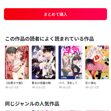
まとめて購入
この作品の読者によく読まれている作品
【白黒タテ版】孕むまで乱れいけ～身代わり花嫁と軍服の猛愛
悪女は仮面の騎士に騙されない
パパ、浮気してるよ？娘と二人でクズ夫を捨てます【分冊版】
恋と弾丸
357.9万
339.5万
96.0万
257.9万
同じジャンルの人気作品