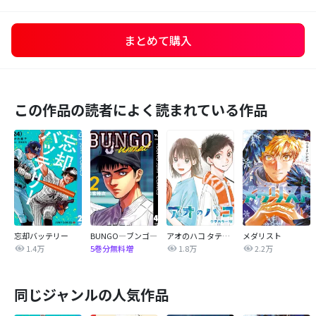
まとめて購入
この作品の読者によく読まれている作品
忘却バッテリー
BUNGO―ブンゴ―
アオのハコ タテカラー版【タテヨミ】
メダリスト
1.4万
1.8万
2.2万
5巻分無料増
同じジャンルの人気作品