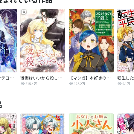
氷華の騎士【タテヨミ】
後悔はいいから殺してください
【マンガ】本好きの下剋上 第四部
815.4万
125.2万
9.1万
品