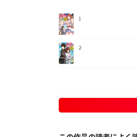
1
2
この作品の読者によく