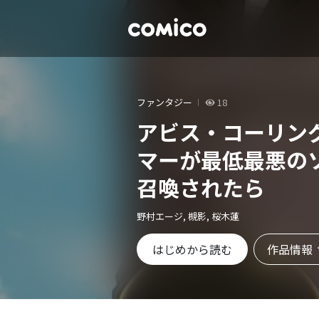
ファンタジー
18
アビス・コーリン
マーが最低最悪の
召喚されたら
野村エージ, 槻影, 桜木蓮
作品情報
はじめから読む