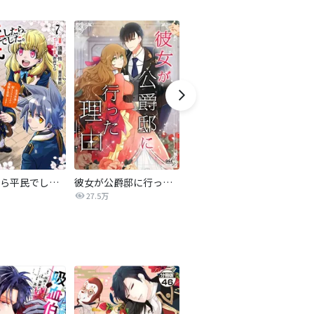
転生したら平民でした。～生活水準に耐えられないので貴族を目指します～（コミック）
彼女が公爵邸に行った理由【タテヨミ】
妹に婚約者を譲れと言われました 最強の竜に気に入られてまさかの王国乗っ取り?【分冊版】
27.5万
44.5万