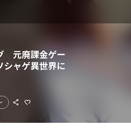
グ 元廃課金ゲー
ソシャゲ異世界に