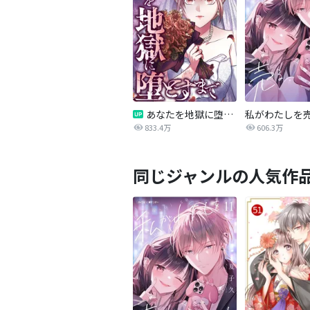
あなたを地獄に堕とすまで
私がわたしを
833.4万
606.3万
同じジャンルの人気作