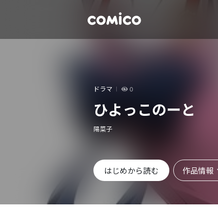
ドラマ
0
ひよっこのーと
陽菜子
作品情報
はじめから読む