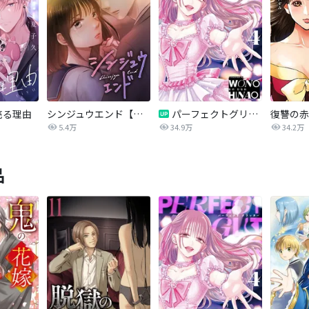
売る理由
シンジュウエンド【タテヨミ】
パーフェクトグリッター
5.4万
34.9万
34.2万
品