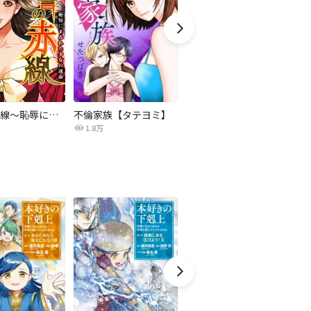
復讐の赤線～恥辱にまみれた少女の運命～【タテヨミ】
不倫家族【タテヨミ】
夫を社会的に抹殺する5つの方法
1.8万
629.5万