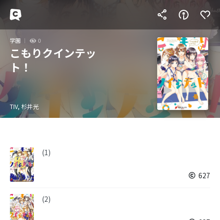
学園
0
こもりクインテッ
ト！
TIV, 杉井光
(1)
627
(2)