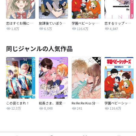
恋はすぐお隣に【タテヨミ】
放課後ていぼう日誌
学園ベビーシッターズ
恋するリップ・ティント
1.8万
6.5万
116.6万
4,847
同じジャンルの人気作品
この音とまれ！
総長さま、溺愛中につき。～最強イケメンと愛され寮生活！？～ 分冊版
Re:Re:Re:Kiss 分冊版
学園ベビーシッターズ
12.3万
8,048
241
116.6万