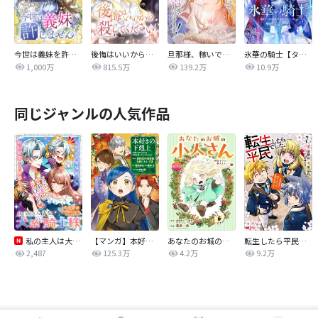
今世は義妹を許しません
後悔はいいから殺してください
旦那様、稼いで離婚させていただきます！
氷華の騎士【タテヨミ】
1,000万
815.5万
139.2万
10.9万
同じジャンルの人気作品
私の主人は大きな犬系騎士様
【マンガ】本好きの下剋上 第四部
あなたのお城の小人さん ～御飯下さい、働きますっ～（コミック）【分冊版】
転生したら平民でした。～生活水準に耐えられないので貴族を目指します～（コミック）
2,487
125.3万
4.2万
9.2万