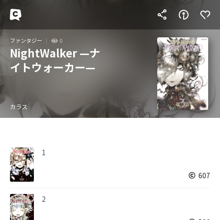
ファンタジー
0
NightWalker —ナ
イトウォーカー—
カラス
1
607
2