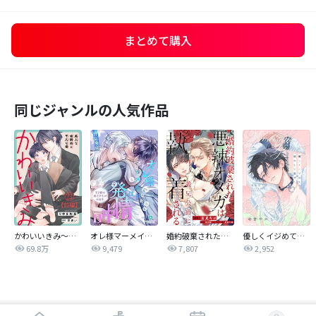
まとめて購入
同じジャンルの人気作品
かわいいきみ～美人な幼馴染と平凡な僕～
オレ様マーメイドは発情中～王子様は貧乏学生がお好き～
婚約破棄された悪辣オメガは義兄公爵に執着される 【連載版】
優しくイジめて溶かして混ぜて
69.8万
9,479
7,807
2,952