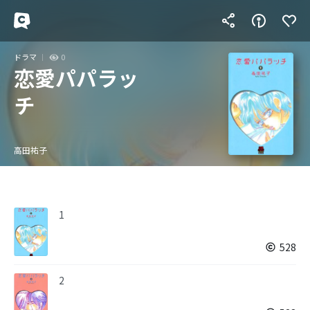
ドラマ
0
恋愛パパラッ
チ
高田祐子
1
528
2