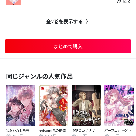
528
全2巻を表示する
まとめて購入
同じジャンルの人気作品
私がわたしを売る理由
noicomi鬼の花嫁
脱獄のカザリヤ
パーフェクトグリッター
606.8万
314.7万
13.5万
35.1万