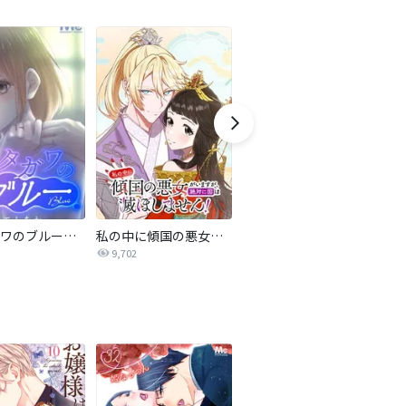
サレタガワのブルー【タテヨミ】
私の中に傾国の悪女がいますが、絶対に国は滅ぼしません！【タテヨミ】
最強ヒモ男に愛されまして
9,702
1.6万