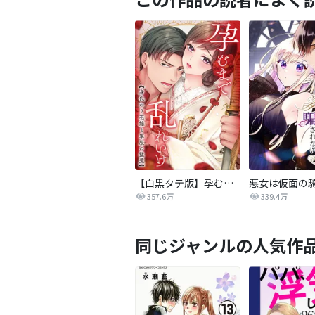
【白黒タテ版】孕むまで乱れいけ～身代わり花嫁と軍服の猛愛
357.6万
339.4万
同じジャンルの人気作