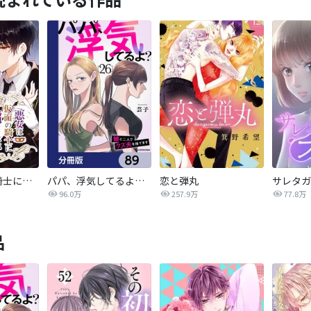
悪女は仮面の騎士に騙されない
パパ、浮気してるよ？娘と二人でクズ夫を捨てます【分冊版】
恋と弾丸
96.0万
257.9万
77.8万
品