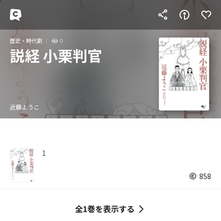
歴史・時代劇
0
説経 小栗判官
近藤ようこ
1
858
全1巻を表示する