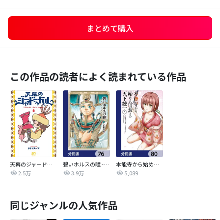
まとめて購入
この作品の読者によく読まれている作品
天幕のジャードゥーガル
碧いホルスの瞳 -男装の女王の物語-【分冊版】
本能寺から始める信長との天下統一【分冊版】
2.5万
3.9万
5,089
同じジャンルの人気作品