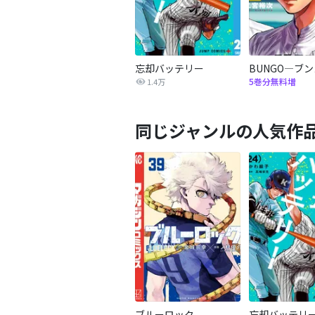
忘却バッテリー
BUNGO―ブ
5巻分無料増
1.4万
同じジャンルの人気作
ブルーロック
忘却バッテリ