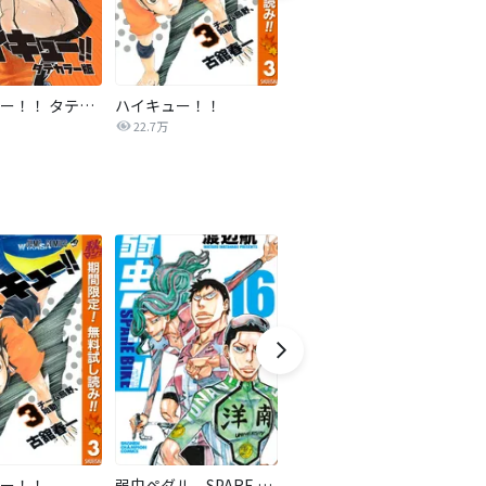
ハイキュー！！ タテカラー版【タテヨミ】
ハイキュー！！
ドラハチ
22.7万
2,791
ー！！
弱虫ペダル SPARE BIKE
三国恋戦記～オトメの兵法！～
ア