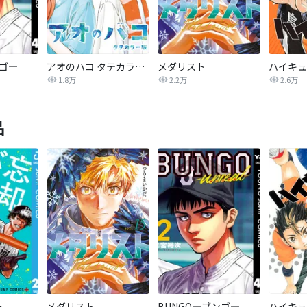
ンゴ―
アオのハコ タテカラー版【タテヨミ】
メダリスト
1.8万
2.2万
2.6万
品
ー
メダリスト
BUNGO―ブンゴ―
ハイキュ