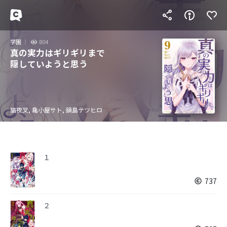
学園
804
真の実力はギリギリまで
隠していようと思う
猫夜叉, 亀小屋サト, 鍋島テツヒロ
１
737
２