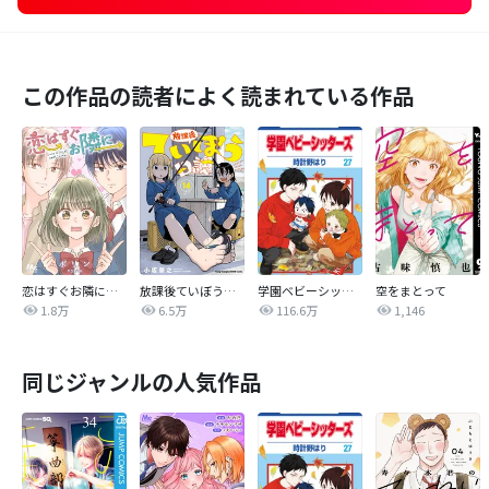
この作品の読者によく読まれている作品
恋はすぐお隣に【タテヨミ】
放課後ていぼう日誌
学園ベビーシッターズ
空をまとって
1.8万
6.5万
116.6万
1,146
同じジャンルの人気作品