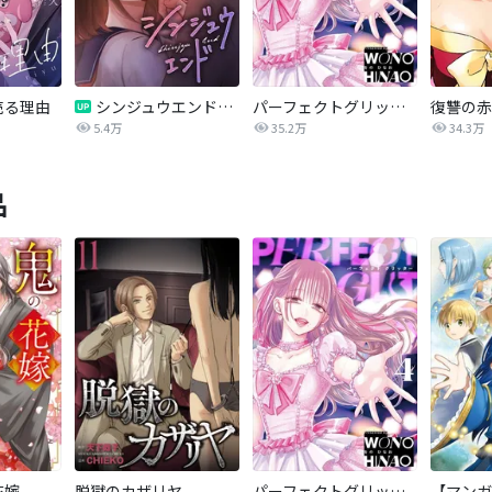
売る理由
シンジュウエンド【タテヨミ】
パーフェクトグリッター
5.4万
35.2万
34.3万
品
花嫁
脱獄のカザリヤ
パーフェクトグリッター