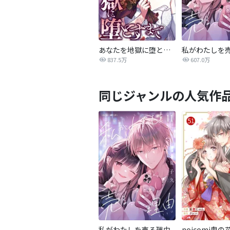
あなたを地獄に堕とすまで
私がわたしを
837.5万
607.0万
同じジャンルの人気作
私がわたしを売る理由
noicomi鬼の