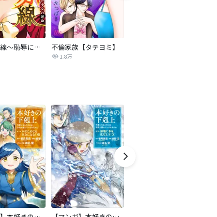
復讐の赤線～恥辱にまみれた少女の運命～【タテヨミ】
不倫家族【タテヨミ】
夫を社会的に抹殺する5つの方法
1.8万
629.6万
【マンガ】本好きの下剋上 第二部
【マンガ】本好きの下剋上 第三部
天は赤い河のほとり
傍