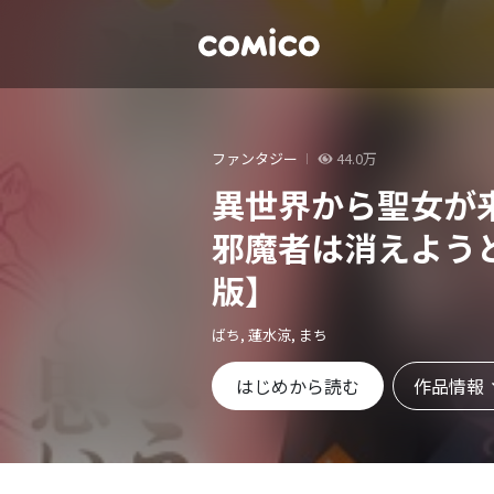
ファンタジー
44.0万
異世界から聖女が
邪魔者は消えよう
版】
ばち, 蓮水涼, まち
作品情報
はじめから読む