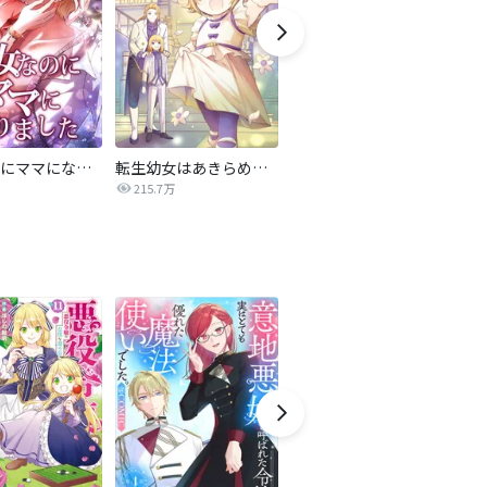
悪女なのにママになりました
転生幼女はあきらめない
妹に婚約者を譲れと言われました 最強の竜に気に入られてまさかの王国乗っ取り?【分冊版】
215.7万
44.5万