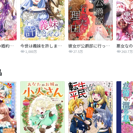
ヒロインと私の婚約者が浮気した
今世は義妹を許しません
彼女が公爵邸に行った理由【タテヨミ】
1,000万
27.5万
263.7万
品