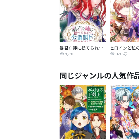
暴君な姉に捨てられたら、公爵閣下に拾われました
9,791
169.6万
同じジャンルの人気作