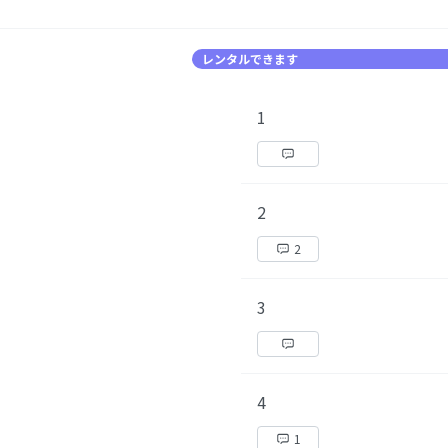
レンタルできます
1
2
2
3
4
1