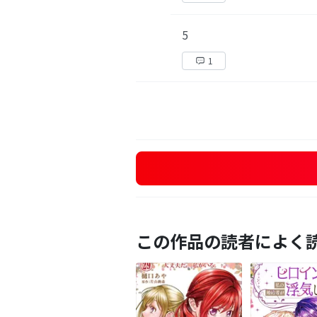
5
1
この作品の読者によく