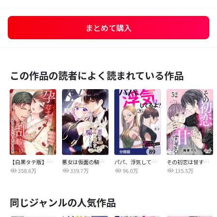
まとめて購入
この作品の読者によく読まれている作品
【白黒タテ版】孕むまで乱れいけ～身代わり花嫁と軍服の猛愛
悪女は仮面の騎士に騙されない
パパ、浮気してるよ？娘と二人でクズ夫を捨てます【分冊版】
その初恋は甘すぎる～恋愛処女には刺激が強い～
358.6万
339.7万
96.0万
135.5万
同じジャンルの人気作品