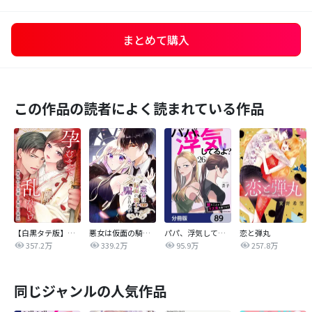
まとめて購入
この作品の読者によく読まれている作品
【白黒タテ版】孕むまで乱れいけ～身代わり花嫁と軍服の猛愛
悪女は仮面の騎士に騙されない
パパ、浮気してるよ？娘と二人でクズ夫を捨てます【分冊版】
恋と弾丸
357.2万
339.2万
95.9万
257.8万
同じジャンルの人気作品