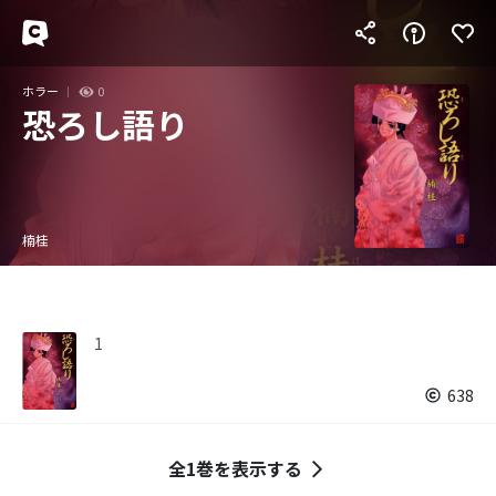
ホラー
0
恐ろし語り
楠桂
1
638
全1巻を表示する