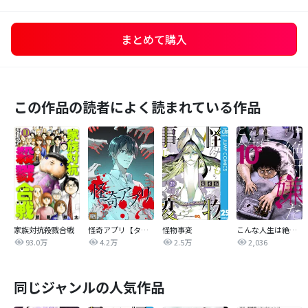
まとめて購入
この作品の読者によく読まれている作品
家族対抗殺戮合戦
怪奇アプリ【タテヨミ】
怪物事変
こんな人生は絶対嫌だ
93.0万
4.2万
2.5万
2,036
同じジャンルの人気作品