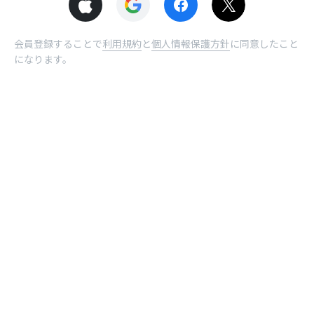
会員登録することで
利用規約
と
個人情報保護方針
に同意したこと
になります。
© NHN comico Corp.
ホーム
受取BOX
曜日
ログイン