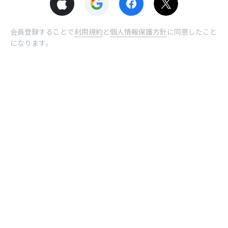
会員登録することで
利用規約
と
個人情報保護方針
に同意したこと
になります。
© NHN comico Corp.
ホーム
受取BOX
曜日
ログイン