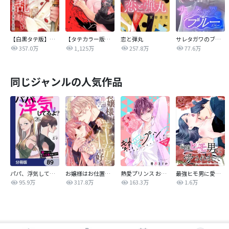
【白黒タテ版】孕むまで乱れいけ～身代わり花嫁と軍服の猛愛
【タテカラー版】漣蒼士に処女を捧ぐ～さあ、じっくり愛でましょうか
恋と弾丸
サレタガワのブルー【タテヨミ】
357.0万
1,125万
257.8万
77.6万
同じジャンルの人気作品
パパ、浮気してるよ？娘と二人でクズ夫を捨てます【分冊版】
お嬢様はお仕置きが好き
熱愛プリンス お兄ちゃんはキミが好き
最強ヒモ男に愛されまして
95.9万
317.8万
163.3万
1.6万