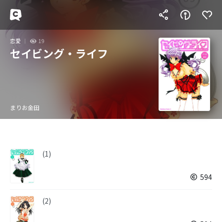
恋愛
19
セイビング・ライフ
まりお金田
(1)
594
(2)