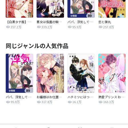
【白黒タテ版】孕むまで乱れいけ～身代わり花嫁と軍服の猛愛
悪女は仮面の騎士に騙されない
パパ、浮気してるよ？娘と二人でクズ夫を捨てます【分冊版】
恋と弾丸
357.2万
339.2万
95.9万
257.8万
同じジャンルの人気作品
パパ、浮気してるよ？娘と二人でクズ夫を捨てます【分冊版】
お嬢様はお仕置きが好き
ハチミツにはつこい
熱愛プリンス お兄ちゃんはキミが好き
95.9万
317.8万
16.1万
163.3万