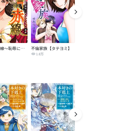
復讐の赤線～恥辱にまみれた少女の運命～【タテヨミ】
不倫家族【タテヨミ】
セフレの品格―プライド―
1.8万
306.3万