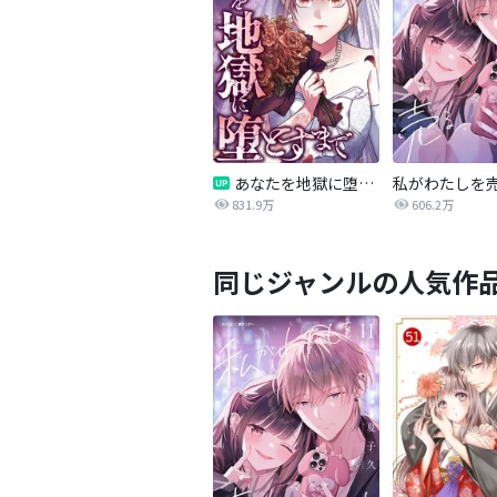
あなたを地獄に堕とすまで
私がわたしを
831.9万
606.2万
同じジャンルの人気作