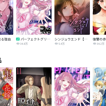
売る理由
パーフェクトグリッター
シンジュウエンド【タテヨミ】
34.8万
5.4万
34.2万
品