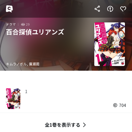
ドラマ
29
百合探偵ユリアンズ
キムラノボル, 廣瀬周
1
704
全1巻を表示する