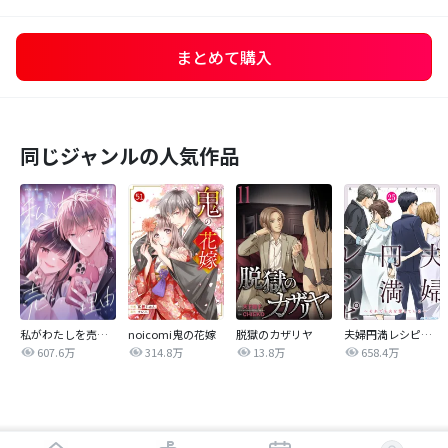
まとめて購入
同じジャンルの人気作品
私がわたしを売る理由
noicomi鬼の花嫁
脱獄のカザリヤ
夫婦円満レシピ～それでも夫を愛している～
607.6万
314.8万
13.8万
658.4万