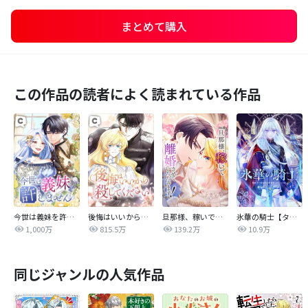
まとめて購入
この作品の読者によく読まれている作品
今世は義妹を許しません
後悔はいいから殺してください
旦那様、稼いで離婚させていただきます！
氷華の騎士【タテヨミ】
1,000万
815.5万
139.2万
10.9万
同じジャンルの人気作品