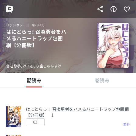
ファンタジー
9.4万
はにとらっ! 召喚勇者をハ
メるハニートラップ包囲
網【分冊版】
宮社惣恭, けてる, 氷室しゅんすけ
話読み
巻読み
はにとらっ！ 召喚勇者をハメるハニートラップ包囲網
【分冊版】 1
無料