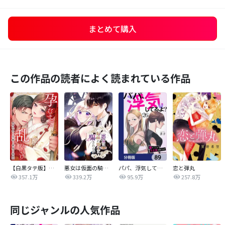
まとめて購入
この作品の読者によく読まれている作品
【白黒タテ版】孕むまで乱れいけ～身代わり花嫁と軍服の猛愛
悪女は仮面の騎士に騙されない
パパ、浮気してるよ？娘と二人でクズ夫を捨てます【分冊版】
恋と弾丸
357.1万
339.2万
95.9万
257.8万
同じジャンルの人気作品