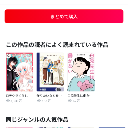
まとめて購入
この作品の読者によく読まれている作品
ロヂウラくらし
作りたい女と食べたい女【分冊版】
白兎先生は働かない【タテヨミ】
4,041万
27.3万
1.2万
同じジャンルの人気作品