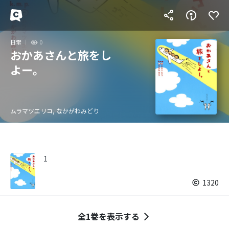
日常
0
おかあさんと旅をし
よー。
ムラマツエリコ, なかがわみどり
1
1320
全1巻を表示する