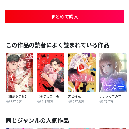
まとめて購入
この作品の読者によく読まれている作品
【白黒タテ版】孕むまで乱れいけ～身代わり花嫁と軍服の猛愛
【タテカラー版】漣蒼士に処女を捧ぐ～さあ、じっくり愛でましょうか
恋と弾丸
サレタガワのブルー【タテヨミ】
357.0万
1,125万
257.8万
77.7万
同じジャンルの人気作品