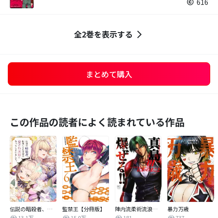
616
全2巻を表示する
まとめて購入
この作品の読者によく読まれている作品
伝説の暗殺者、転生したら王家の愛され末娘になってしまいまして。【タテヨミ】
監禁王【分冊版】
陣内流柔術流浪伝 真島、爆ぜる！！
暴力万歳
13.1万
15.0万
181
737