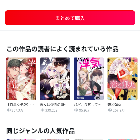
まとめて購入
この作品の読者によく読まれている作品
【白黒タテ版】孕むまで乱れいけ～身代わり花嫁と軍服の猛愛
悪女は仮面の騎士に騙されない
パパ、浮気してるよ？娘と二人でクズ夫を捨てます【分冊版】
恋と弾丸
357.3万
339.2万
95.9万
257.9万
同じジャンルの人気作品