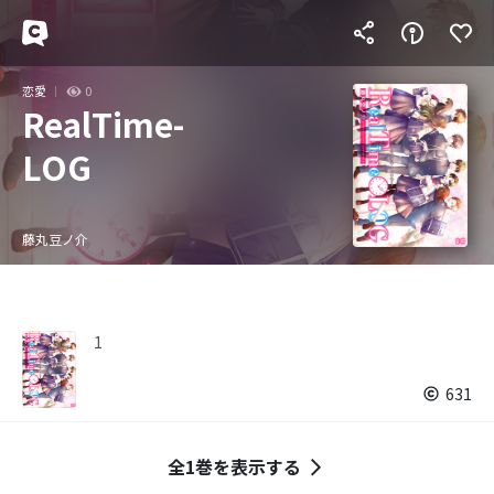
恋愛
0
RealTime-
LOG
藤丸豆ノ介
1
631
全1巻を表示する