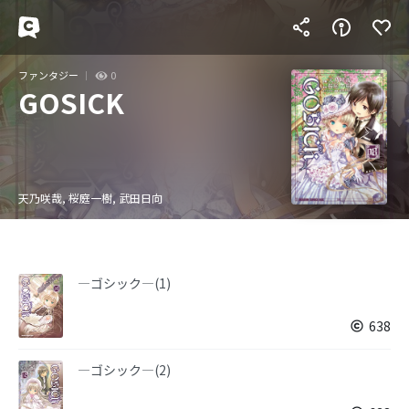
ファンタジー
0
GOSICK
天乃咲哉, 桜庭一樹, 武田日向
―ゴシック―(1)
638
―ゴシック―(2)