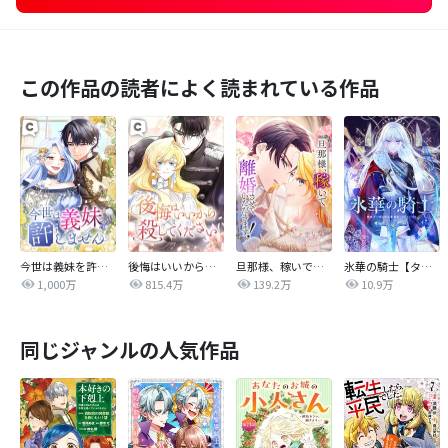
この作品の読者によく読まれている作品
今世は義妹を許しません
後悔はいいから殺してください
旦那様、稼いで離婚させていただきます！
氷華の騎士【タテヨミ】
1,000万
815.4万
139.2万
10.9万
同じジャンルの人気作品