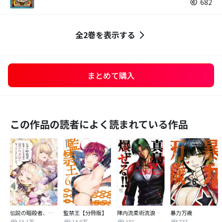
682
全2巻を表示する
まとめて購入
この作品の読者によく読まれている作品
伝説の暗殺者、転生したら王家の愛され末娘になってしまいまして。【タテヨミ】
監禁王【分冊版】
陣内流柔術流浪伝 真島、爆ぜる！！
暴力万歳
13.1万
14.9万
181
737