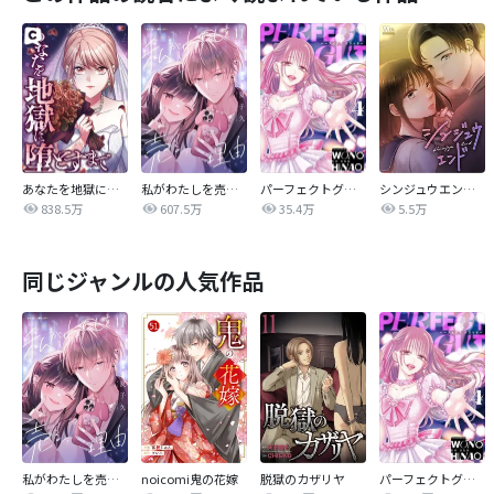
あなたを地獄に堕とすまで
私がわたしを売る理由
パーフェクトグリッター
シンジュウエンド【タテヨミ】
838.5万
607.5万
35.4万
5.5万
同じジャンルの人気作品
私がわたしを売る理由
noicomi鬼の花嫁
脱獄のカザリヤ
パーフェクトグリッター