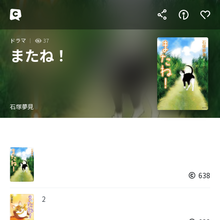
ドラマ
37
またね！
石塚夢見
638
2