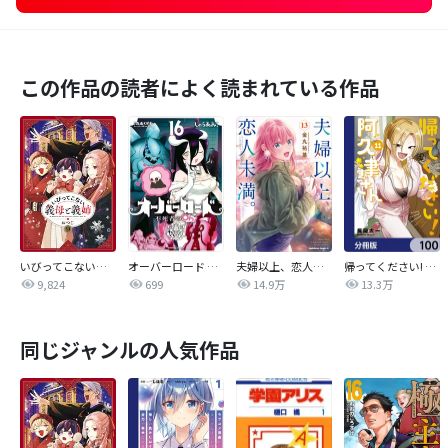
この作品の読者によく読まれている作品
いびってこない義母と義姉
オーバーロード 不死者のOh!
夫婦以上、恋人未満。【分冊版】
帰ってください! 阿久津さん【分冊版】
9,824
699
14.9万
13.3万
同じジャンルの人気作品