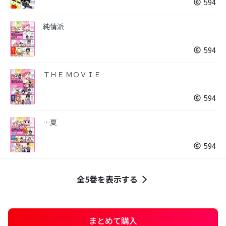
594
純情派
594
ＴＨＥ ＭＯＶＩＥ
594
…夏
594
全5巻を表示する
まとめて購入