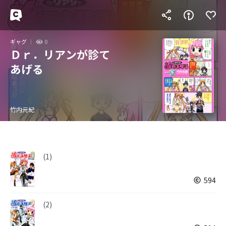
ギャグ
0
Ｄｒ．リアンが診て
あげる
竹内元紀
(1)
594
(2)