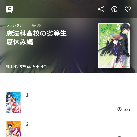
ファンタジー
36
魔法科高校の劣等生
夏休み編
柚木N’, 佐島勤, 石田可奈
1
627
2