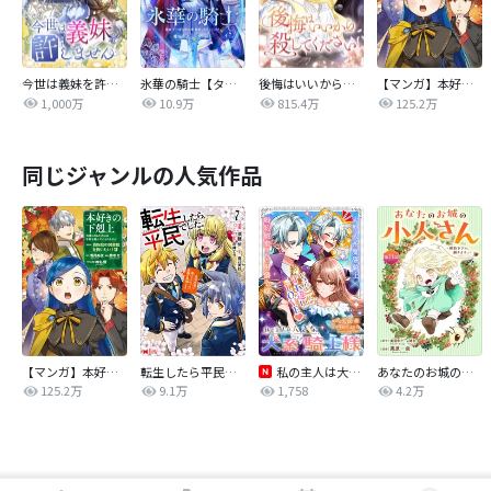
今世は義妹を許しません
氷華の騎士【タテヨミ】
後悔はいいから殺してください
【マンガ】本好きの下剋上 第四部
1,000万
10.9万
815.4万
125.2万
同じジャンルの人気作品
【マンガ】本好きの下剋上 第四部
転生したら平民でした。～生活水準に耐えられないので貴族を目指します～（コミック）
私の主人は大きな犬系騎士様
あなたのお城の小人さん ～御飯下さい、働きますっ～（コミック）【分冊版】
125.2万
9.1万
1,758
4.2万