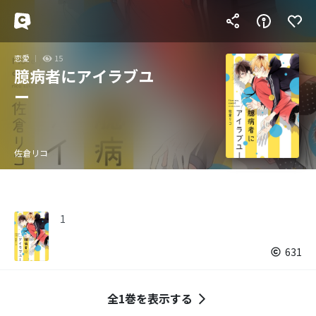
恋愛
15
臆病者にアイラブユ
ー
佐倉リコ
1
631
全1巻を表示する