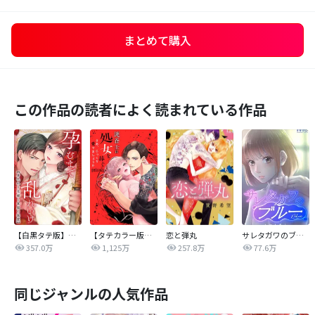
まとめて購入
この作品の読者によく読まれている作品
【白黒タテ版】孕むまで乱れいけ～身代わり花嫁と軍服の猛愛
【タテカラー版】漣蒼士に処女を捧ぐ～さあ、じっくり愛でましょうか
恋と弾丸
サレタガワのブルー【タテヨミ】
357.0万
1,125万
257.8万
77.6万
同じジャンルの人気作品