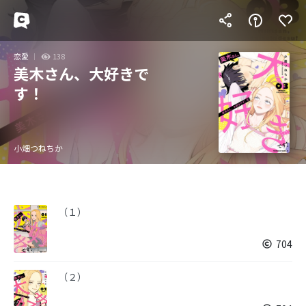
恋愛
138
美木さん、大好きで
す！
小畑つねちか
（１）
704
（２）