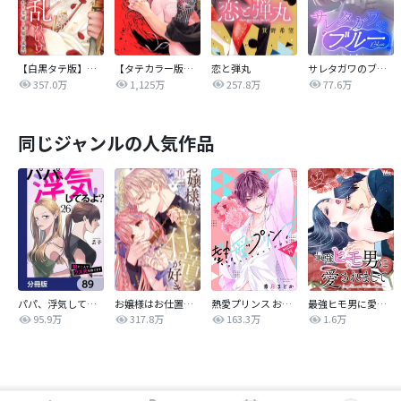
【白黒タテ版】孕むまで乱れいけ～身代わり花嫁と軍服の猛愛
【タテカラー版】漣蒼士に処女を捧ぐ～さあ、じっくり愛でましょうか
恋と弾丸
サレタガワのブルー【タテヨミ】
357.0万
1,125万
257.8万
77.6万
同じジャンルの人気作品
パパ、浮気してるよ？娘と二人でクズ夫を捨てます【分冊版】
お嬢様はお仕置きが好き
熱愛プリンス お兄ちゃんはキミが好き
最強ヒモ男に愛されまして
95.9万
317.8万
163.3万
1.6万