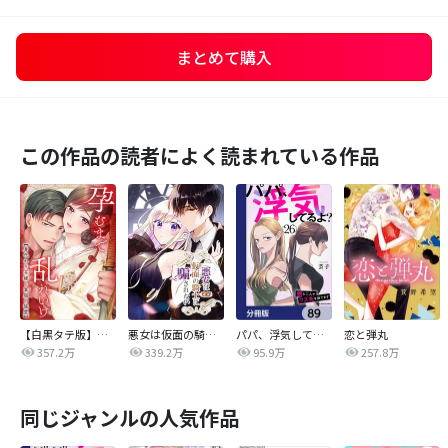
まとめて購入
この作品の読者によく読まれている作品
【白黒タテ版】孕むまで乱れいけ～身代わり花嫁と軍服の猛愛
悪女は仮面の騎士に騙されない
パパ、浮気してるよ？娘と二人でクズ夫を捨てます【分冊版】
恋と弾丸
357.2万
339.2万
95.9万
257.8万
同じジャンルの人気作品