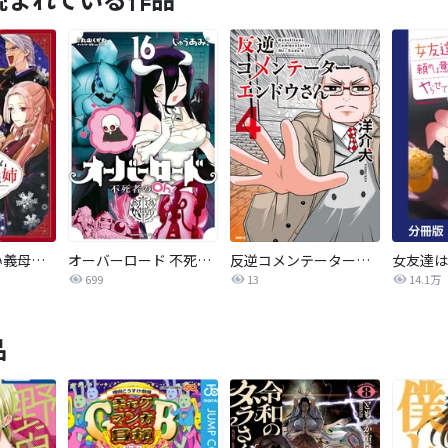
いびってこない義母と義姉
オーバーロード 不死者のOh!
反逆コメンテーターエンドウさん
699
13
14.1万
品