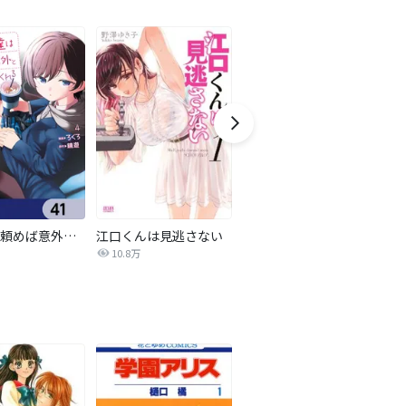
女友達は頼めば意外とヤらせてくれる【分冊版】
江口くんは見逃さない
夫婦以上、恋人未満。【分冊版】
10.8万
14.9万