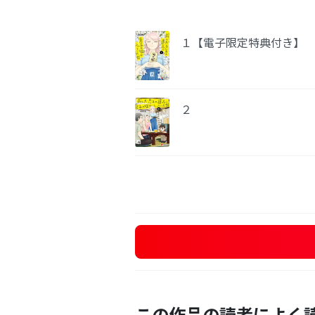
１【電子限定特典付き】
２
この作品の読者によく