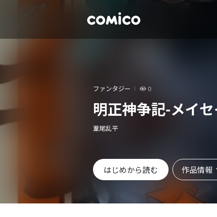
ファンタジー
0
明正神争記-メイセ
葦尾乱平
作品情報
はじめから読む