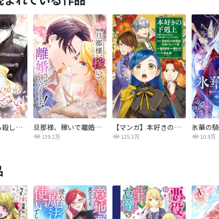
後悔はいいから殺してください
旦那様、稼いで離婚させていただきます！
【マンガ】本好きの下剋上 第四部
139.2万
125.3万
10.9万
品