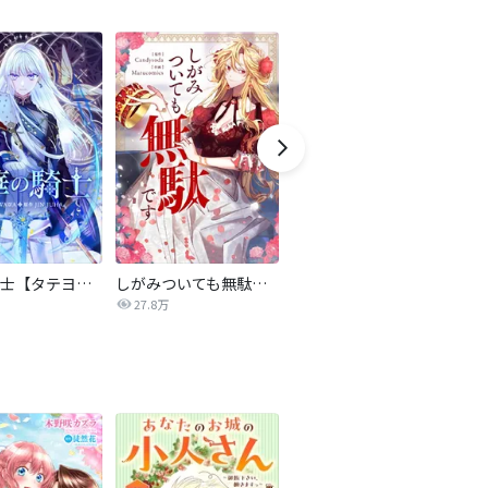
氷華の騎士【タテヨミ】
しがみついても無駄です【タテヨミ】
転生したら平民でした。～生活水準に耐えられないので貴族を目指します～（コミック）
27.8万
9.2万