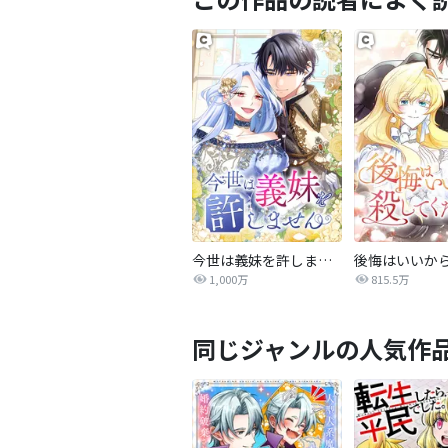
今世は義妹を許しません
1,000万
815.5万
同じジャンルの人気作