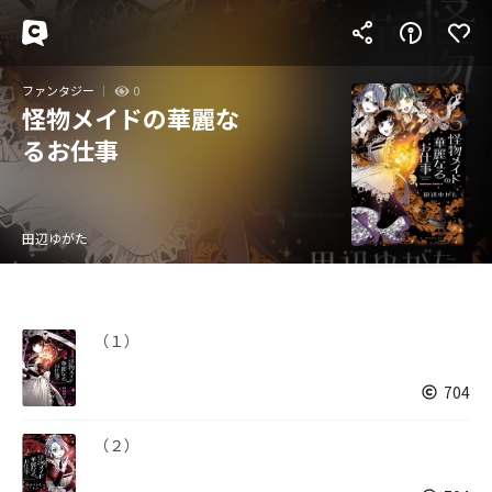
ファンタジー
0
怪物メイドの華麗な
るお仕事
田辺ゆがた
（１）
704
（２）