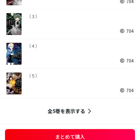
704
（３）
704
（４）
704
（５）
704
全5巻を表示する
まとめて購入