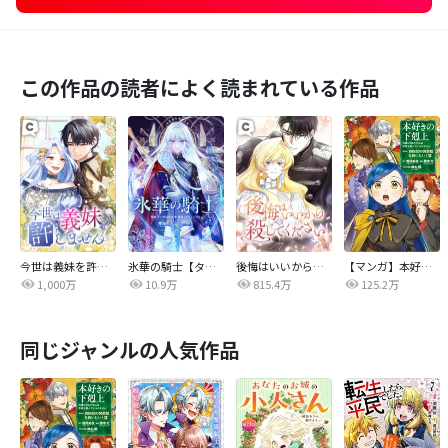
この作品の読者によく読まれている作品
今世は義妹を許しません
氷華の騎士【タテヨミ】
後悔はいいから殺してください
【マンガ】本好きの下剋上 第四部
1,000万
10.9万
815.4万
125.2万
同じジャンルの人気作品