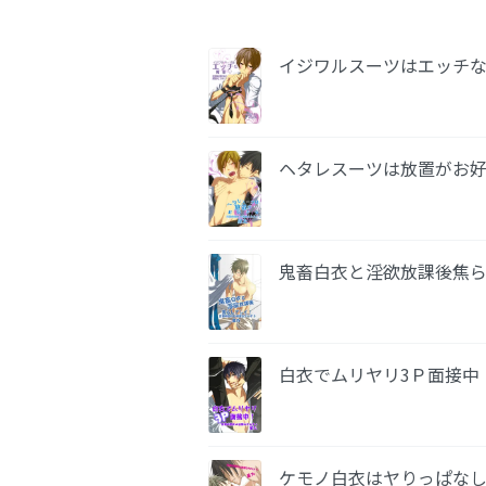
イジワルスーツはエッチな
ヘタレスーツは放置がお好
鬼畜白衣と淫欲放課後焦ら
白衣でムリヤリ3Ｐ面接中
ケモノ白衣はヤりっぱなし