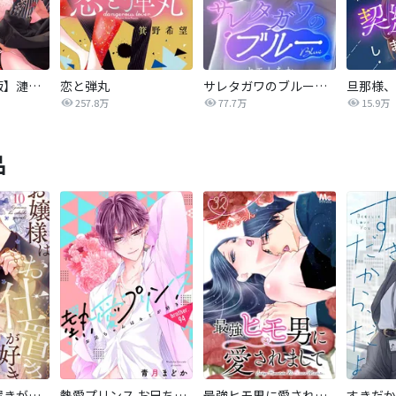
【タテカラー版】漣蒼士に処女を捧ぐ～さあ、じっくり愛でましょうか
恋と弾丸
サレタガワのブルー【タテヨミ】
257.8万
77.7万
15.9万
品
お嬢様はお仕置きが好き
熱愛プリンス お兄ちゃんはキミが好き
最強ヒモ男に愛されまして
すきだか