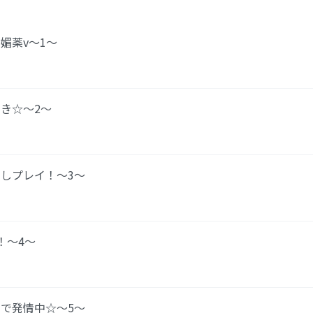
媚薬v～1～
き☆～2～
しプレイ！～3～
！～4～
で発情中☆〜5〜