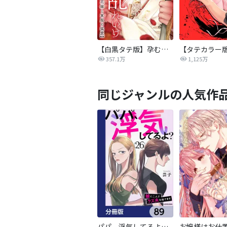
【白黒タテ版】孕むまで乱れいけ～身代わり花嫁と軍服の猛愛
357.1万
1,125万
同じジャンルの人気作
パパ、浮気してるよ？娘と二人でクズ夫を捨てます【分冊版】