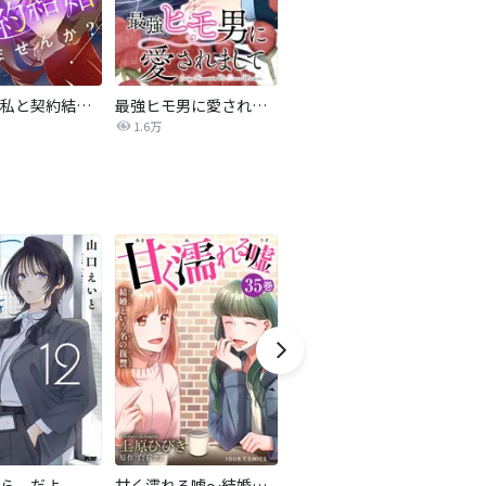
旦那様、私と契約結婚しませんか？【タテヨミ】
最強ヒモ男に愛されまして
Perfect Crime
氷
1.6万
206.5万
ら、だよ
甘く濡れる嘘～結婚という名の復讐～
ハチミツにはつこい