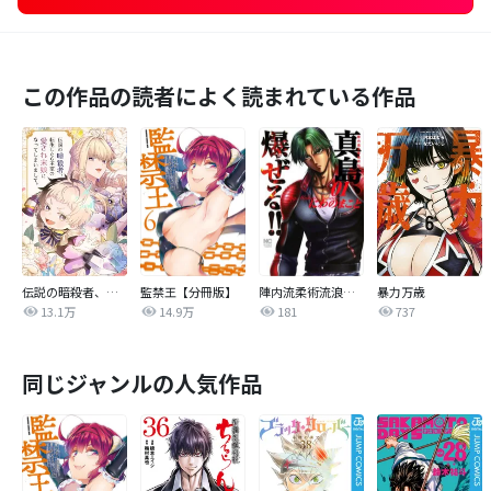
この作品の読者によく読まれている作品
伝説の暗殺者、転生したら王家の愛され末娘になってしまいまして。【タテヨミ】
監禁王【分冊版】
陣内流柔術流浪伝 真島、爆ぜる！！
暴力万歳
13.1万
14.9万
181
737
同じジャンルの人気作品