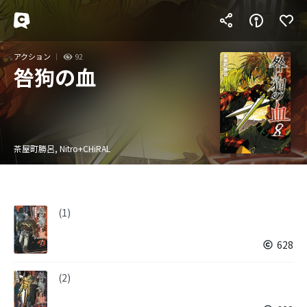
アクション
92
咎狗の血
茶屋町勝呂, Nitro+CHiRAL
(1)
628
(2)