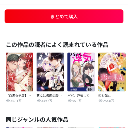
まとめて購入
この作品の読者によく読まれている作品
【白黒タテ版】孕むまで乱れいけ～身代わり花嫁と軍服の猛愛
悪女は仮面の騎士に騙されない
パパ、浮気してるよ？娘と二人でクズ夫を捨てます【分冊版】
恋と弾丸
357.1万
339.2万
95.9万
257.8万
同じジャンルの人気作品